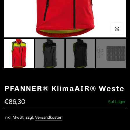
Click to en
PFANNER® KlimaAIR® Weste
€86,30
Auf Lager
inkl. MwSt. zzgl.
Versandkosten