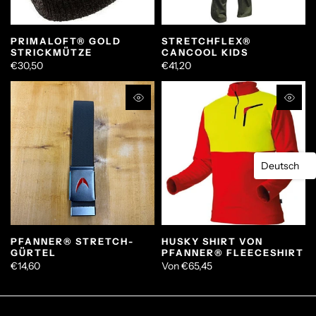
PRIMALOFT® GOLD
STRETCHFLEX®
STRICKMÜTZE
CANCOOL KIDS
€30,50
€41,20
Deutsch
PFANNER® STRETCH-
HUSKY SHIRT VON
GÜRTEL
PFANNER® FLEECESHIRT
€14,60
Von
€65,45