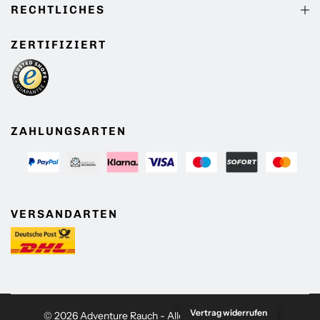
RECHTLICHES
ZERTIFIZIERT
ZAHLUNGSARTEN
VERSANDARTEN
Vertrag widerrufen
© 2026 Adventure Rauch - Alle Rechte vorbehalten.