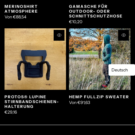
MERINOSHIRT
GAMASCHE FÜR
ATMOSPHERE
OUTDOOR- ODER
SCHNITTSCHUTZHOSE
Von
€88,54
€10,20
Deutsch
PROTOS® LUPINE
HEMP FULLZIP SWEATER
STIRNBANDSCHIENEN-
Von
€91,63
HALTERUNG
€29,16