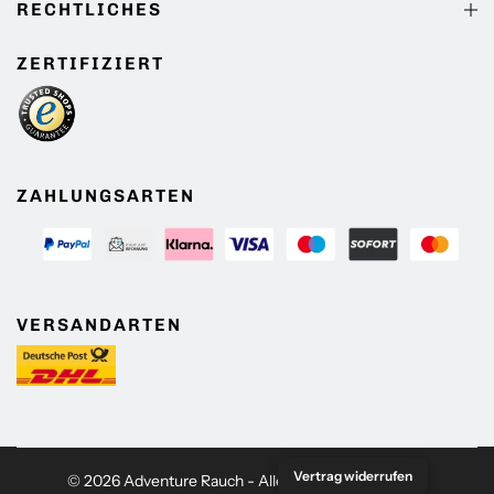
RECHTLICHES
ZERTIFIZIERT
ZAHLUNGSARTEN
VERSANDARTEN
Vertrag widerrufen
© 2026 Adventure Rauch - Alle Rechte vorbehalten.