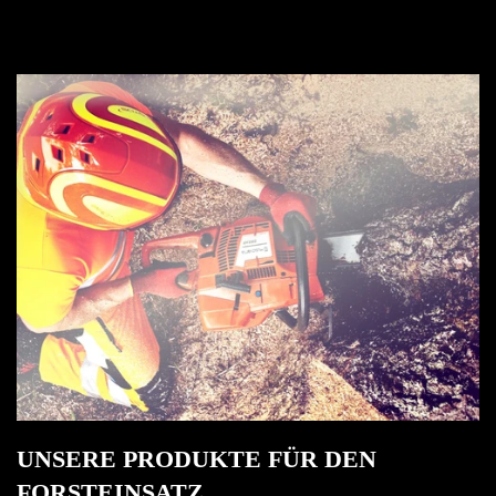
Anmeldung erforderlich
Melden Sie sich bei Ihrem Konto an, um Produkte zu
Ihrer Wunschliste hinzuzufügen und Ihre zuvor
gespeicherten Artikel anzuzeigen.
Login
UNSERE PRODUKTE FÜR DEN
FORSTEINSATZ