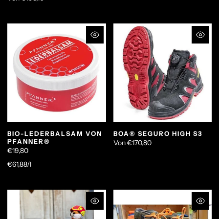
BIO-LEDERBALSAM VON
BOA® SEGURO HIGH S3
PFANNER®
Von
€170,80
€19,80
€61,88
/
l